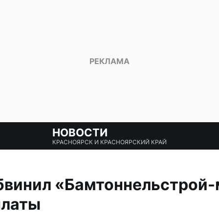
НОВОСТИ
КРАСНОЯРСК И КРАСНОЯРСКИЙ КРАЙ
бвинил «Бамтоннельстрой-
платы