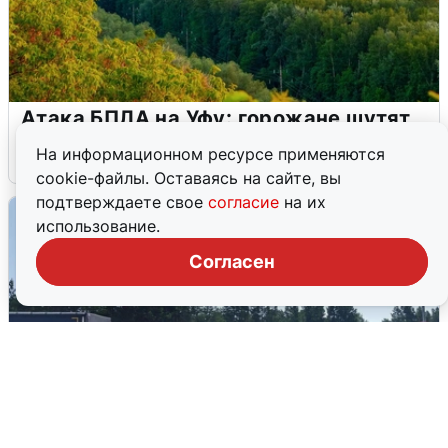
Атака БПЛА на Уфу: горожане шутят
На информационном ресурсе применяются
5 августа
0
cookie-файлы. Оставаясь на сайте, вы
подтверждаете свое
согласие
на их
использование.
Согласен