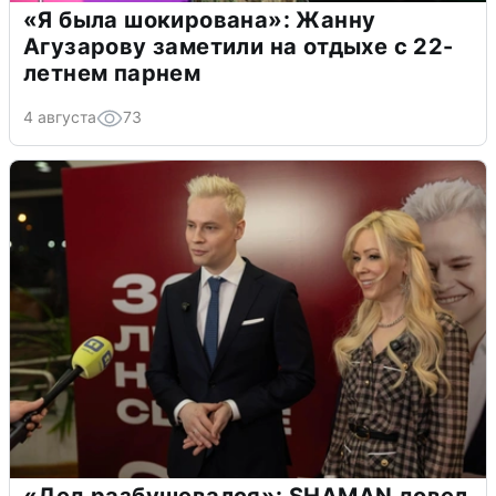
«Я была шокирована»: Жанну
Агузарову заметили на отдыхе с 22-
летнем парнем
4 августа
73
«Дед разбушевался»: SHAMAN довел