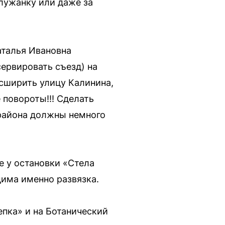
лужанку или даже за
аталья Ивановна
ервировать съезд) на
асширить улицу Калинина,
 повороты!!! Сделать
 района должны немного
е у остановки «Стела
дима именно развязка.
пка» и на Ботанический