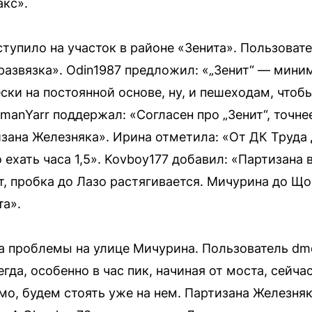
акс».
тупило на участок в районе «Зенита». Пользоват
 развязка». Odin1987 предложил: «„Зенит“ — мин
ски на постоянной основе, ну, и пешеходам, чтоб
imanYarr поддержал: «Согласен про „Зенит“, точне
зана Железняка». Ирина отметила: «От ДК Труда д
хать часа 1,5». Kovboy177 добавил: «Партизана в
ит, пробка до Лазо растягивается. Мичурина до 
та».
а проблемы на улице Мичурина. Пользователь dmd
гда, особенно в час пик, начиная от моста, сейча
мо, будем стоять уже на нем. Партизана Железня