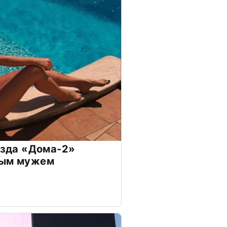
везда «Дома-2»
дым мужем