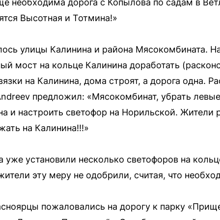
ще необходима дорога с Копылова по садам в Вет
зятся Высотная и Тотмина!»
ось улицы Калинина и района Мясокомбината. Н
ый мост на кольце Калинина доработать (расконс
язки на Калинина, дома строят, а дорога одна. Р
Andreev предложил: «Мясокомбинат, убрать левые
на и настроить светофор на Норильской. Жители
жать на Калинина!!!»
а уже установили несколько светофоров на кольц
жители эту меру не одобрили, считая, что необхо
сноярцы пожаловались на дорогу к парку «Прище