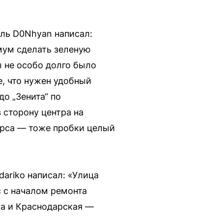
ель D0Nhyan написал:
имум сделать зеленую
ы не особо долго было
е, что нужен удобный
о „Зенита“ по
 сторону центра на
Щорса — тоже пробки целый
ariko написал: «Улица
с с началом ремонта
ка и Краснодарская —