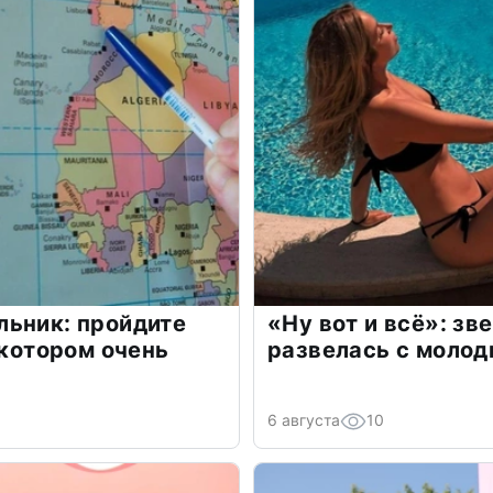
льник: пройдите
«Ну вот и всё»: з
 котором очень
развелась с моло
6 августа
10