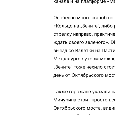
канале и на платформе «М
Особенно много жалоб пос
«Кольцо на „Зените“, либо
стрелку направо, практиче
ждать своего зеленого». D
выезд со Взлетки на Парти
Металлургов утром можно е
„Зените“ тоже нехило сто
день от Октябрьского мос
Также горожане указали н
Мичурина стоит просто все
Октябрьского моста, види