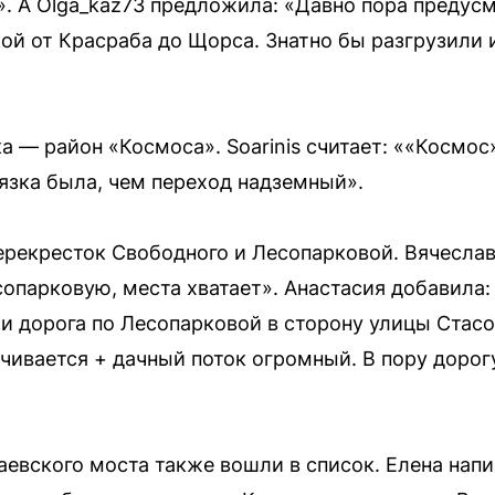
». А Olga_kaz73 предложила: «Давно пора предус
кой от Красраба до Щорса. Знатно бы разгрузили 
 — район «Космоса». Soarinis считает: ««Космос»
язка была, чем переход надземный».
ерекресток Свободного и Лесопарковой. Вячесла
опарковую, места хватает». Анастасия добавила:
 дорога по Лесопарковой в сторону улицы Стасов
чивается + дачный поток огромный. В пору дорог
аевского моста также вошли в список. Елена напи