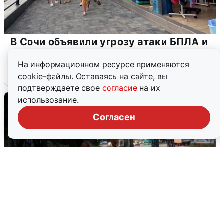
В Сочи объявили угрозу атаки БПЛА и
закрыли пляжи
На информационном ресурсе применяются
6 августа
0
cookie-файлы. Оставаясь на сайте, вы
подтверждаете свое
согласие
на их
использование.
Согласен