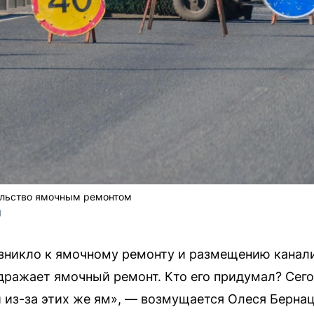
льство ямочным ремонтом
U
озникло к ямочному ремонту и размещению канал
дражает ямочный ремонт. Кто его придумал? Сего
й из-за этих же ям», — возмущается Олеся Бернац