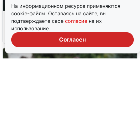
На информационном ресурсе применяются
cookie-файлы. Оставаясь на сайте, вы
Ночная атака БПЛА на Ярославль:
подтверждаете свое
согласие
на их
попадания и последствия
использование.
6 августа
0
Согласен