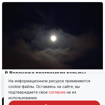
В Воронеже прогремели взрывы
после сигнала тревоги
На информационном ресурсе применяются
cookie-файлы. Оставаясь на сайте, вы
5 августа
0
подтверждаете свое
согласие
на их
использование.