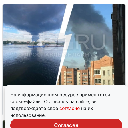
Ночная атака БПЛА на Ярославль:
На информационном ресурсе применяются
попадания и последствия
cookie-файлы. Оставаясь на сайте, вы
подтверждаете свое
согласие
на их
6 августа
0
использование.
Согласен