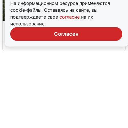
На информационном ресурсе применяются
cookie-файлы. Оставаясь на сайте, вы
подтверждаете свое
согласие
на их
использование.
Москвичи услышали грохот, похожий
на взрыв
Согласен
7 августа
0