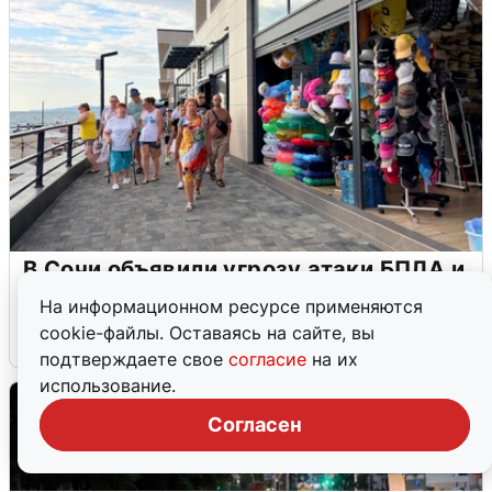
В Сочи объявили угрозу атаки БПЛА и
закрыли пляжи
На информационном ресурсе применяются
cookie-файлы. Оставаясь на сайте, вы
6 августа
0
подтверждаете свое
согласие
на их
использование.
Согласен