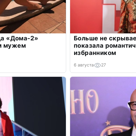
зда «Дома-2»
Больше не скрывае
м мужем
показала романти
избранником
6 августа
27