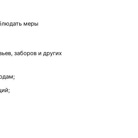
облюдать меры
ьев, заборов и других
одам;
ций;