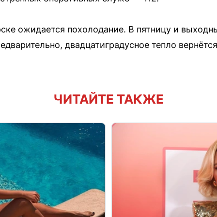
рске ожидается похолодание. В пятницу и выходн
редварительно, двадцатиградусное тепло вернётс
ЧИТАЙТЕ ТАКЖЕ