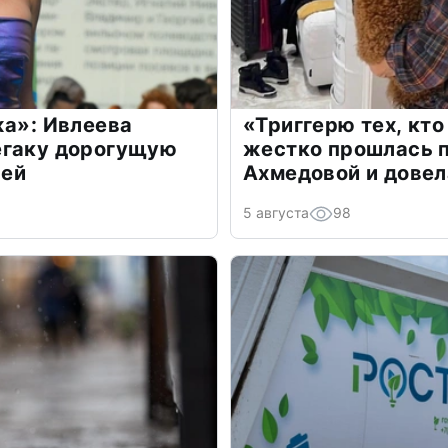
жа»: Ивлеева
«Триггерю тех, кто
егаку дорогущую
жестко прошлась п
лей
Ахмедовой и довел
5 августа
98