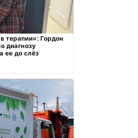
 в терапии»: Гордон
о диагнозу
а ее до слёз