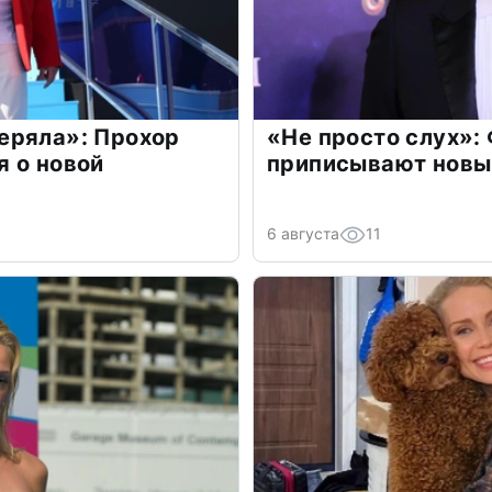
еряла»: Прохор
«Не просто слух»:
 о новой
приписывают новы
6 августа
11