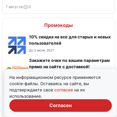
7 августа
0
Промокоды
10% скидка на все для старых и новых
пользователей
До 3 июля, 2027
Закажите очки по вашим параметрам
прямо на сайте с доставкой!
До 31 декабря, 2026
На информационном ресурсе применяются
cookie-файлы. Оставаясь на сайте, вы
Авито Путешествия — скидка 5% для
подтверждаете свое
согласие
на их
всех пользователей на одно
использование.
бронирование отеля!
До 31 августа, 2026
Согласен
Скидка 1%
До 31 декабря, 2026