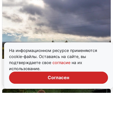
На информационном ресурсе применяются
cookie-файлы. Оставаясь на сайте, вы
Над ХМАО впервые сбили
подтверждаете свое
согласие
на их
беспилотники
использование.
Согласен
3 августа
0