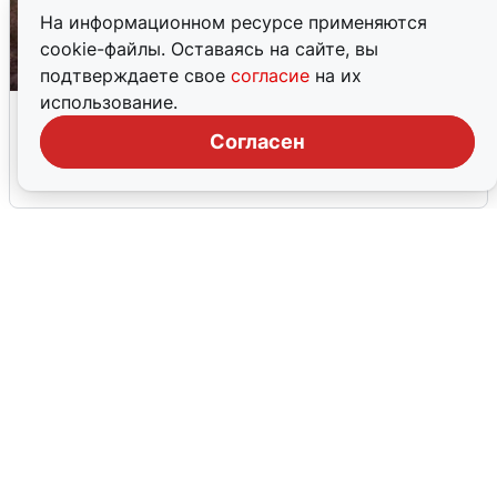
На информационном ресурсе применяются
cookie-файлы. Оставаясь на сайте, вы
подтверждаете свое
согласие
на их
использование.
Опубликована карта отключений
воды в Воронеже
Согласен
6 августа
0