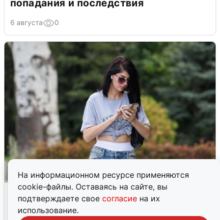
попадания и последствия
6 августа
0
На информационном ресурсе применяются
cookie-файлы. Оставаясь на сайте, вы
Волгоградцы остались без
подтверждаете свое
согласие
на их
мобильного интернета
использование.