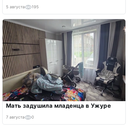
5 августа
195
Мать задушила младенца в Ужуре
7 августа
0