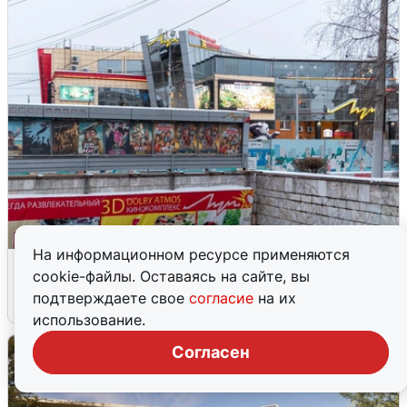
На информационном ресурсе применяются
«Луч» объяснил отказ от «Колобка»
cookie-файлы. Оставаясь на сайте, вы
подтверждаете свое
согласие
на их
7 августа
0
использование.
Согласен