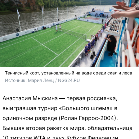
Теннисный корт, установленный на воде среди скал и леса
Источник: 
Мария Ленц / NGS24.RU
Анастасия Мыскина — первая россиянка,
выигравшая турнир «Большого шлема» в
одиночном разряде (Ролан Гаррос-2004).
Бывшая вторая ракетка мира, обладательница
10 титулов WTA и двух Кубков Федерации