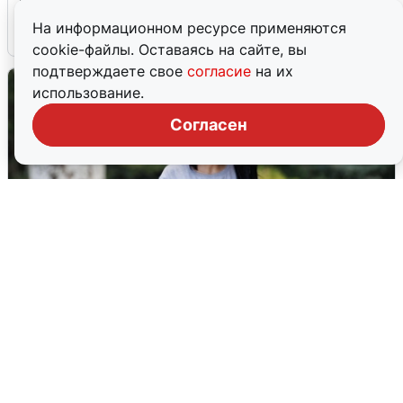
На информационном ресурсе применяются
6 августа
0
cookie-файлы. Оставаясь на сайте, вы
подтверждаете свое
согласие
на их
использование.
Согласен
Волгоградцы остались без
мобильного интернета
6 августа
0