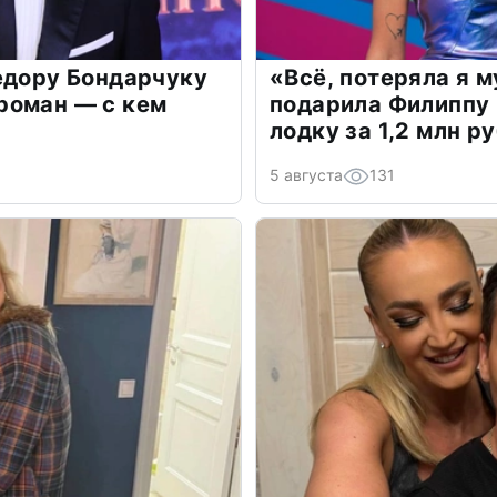
едору Бондарчуку
«Всё, потеряла я 
роман — с кем
подарила Филиппу
лодку за 1,2 млн р
5 августа
131