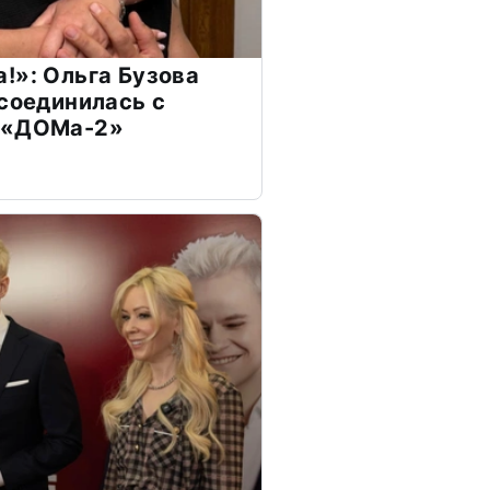
!»: Ольга Бузова
ссоединилась с
 «ДОМа-2»