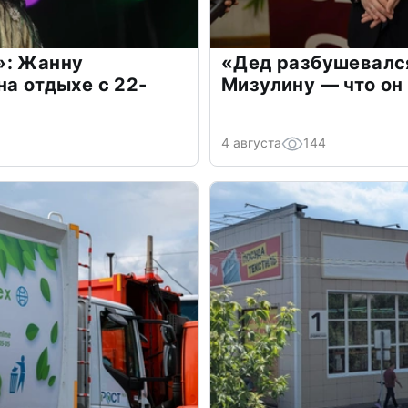
»: Жанну
«Дед разбушевалс
на отдыхе с 22-
Мизулину — что он
4 августа
144