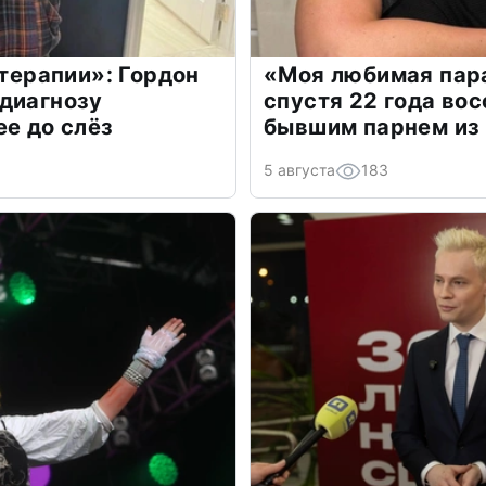
 терапии»: Гордон
«Моя любимая пара
диагнозу
спустя 22 года во
ее до слёз
бывшим парнем из
5 августа
183