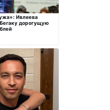
мужа»: Ивлеева
 Бегаку дорогущую
ублей