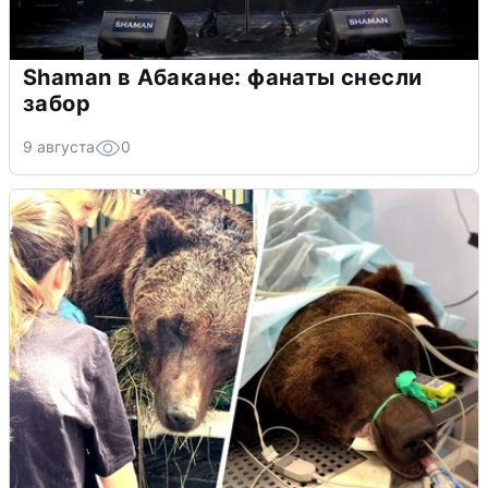
Shaman в Абакане: фанаты снесли
забор
9 августа
0