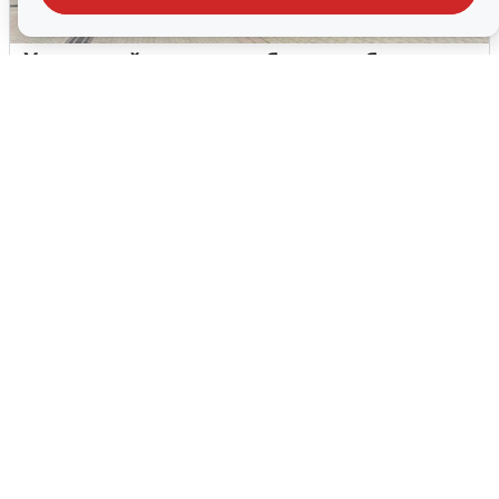
У соседей пожар и сбои: что было при
режиме БПЛА в Прикамье
5 августа
0