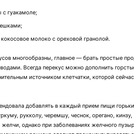
 с гуакамоле;
решками;
 кокосовое молоко с ореховой гранолой.
усов многообразны, главное — брать простые пр
еводами. Всегда перекус можно дополнить горст
нительным источником клетчатки, которой сейчас
ндовала добавлять в каждый прием пищи горьки
уркуму, рукколу, черемшу, чеснок, орегано, кинзу,
 желчи, однако при заболеваниях желчного пузы