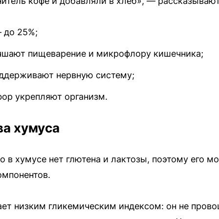
нитель кофе и добавляли в хлеб», — рассказываю
 до 25%;
чшают пищеварение и микрофлору кишечника;
ддерживают нервную систему;
фор укрепляют организм.
ва хумуса
 в хумусе нет глютена и лактозы, поэтому его м
омпонентов.
ает низким гликемическим индексом: он не прово