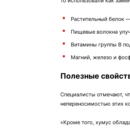
то использовали как заме
Растительный белок —
Пищевые волокна улу
Витамины группы В по
Магний, железо и фос
Полезные свойст
Специалисты отмечают, что
непереносимостью этих к
«Кроме того, хумус облад