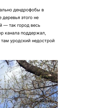
реально дендрофобы в
 деревья этого не
й — так город весь
ор канала поддержал,
ь там уродский недострой