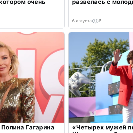
 котором очень
развелась с моло
6 августа
8
 Полина Гагарина
«Четырех мужей п