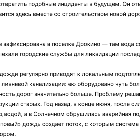
отвратить подобные инциденты в будущем. Он от
вится здесь вместе со строительством новой доро
 зафиксирована в поселке Дрокино — там вода с
ыехали городские службы для ликвидации послед
 дожди регулярно приводят к локальным подтопл
 ливневой канализации: ею оборудовано чуть бол
ность дорог значительно больше. Проблему реша
укции старых. Год назад, в конце июня, после си
д водой, а в Солнечном обрушилась аварийная под
лповый» дождь создает поток, с которым система 
сором.