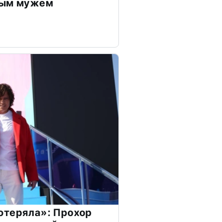
дым мужем
отеряла»: Прохор