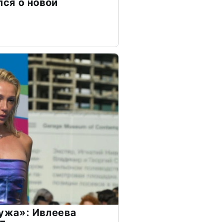
ся о новой
мужа»: Ивлеева