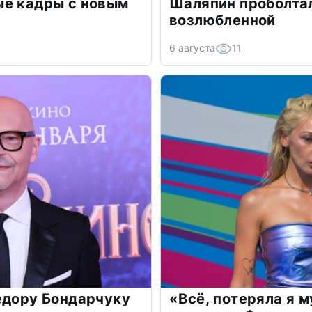
ые кадры с новым
Шаляпин проболтал
возлюбленной
6 августа
11
едору Бондарчуку
«Всё, потеряла я 