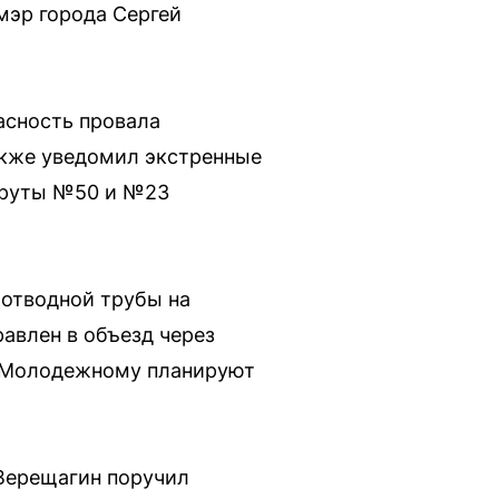
мэр города Сергей
асность провала
акже уведомил экстренные
шруты №50 и №23
оотводной трубы на
авлен в объезд через
о Молодежному планируют
 Верещагин поручил