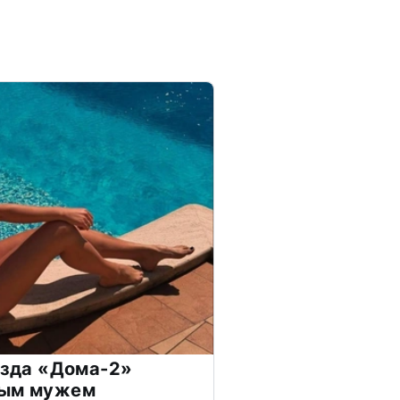
везда «Дома-2»
дым мужем