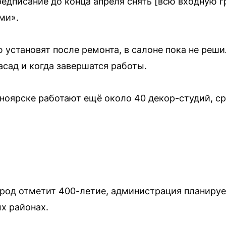
редписание до конца апреля снять [всю входную г
ми».
установят после ремонта, в салоне пока не решил
асад и когда завершатся работы.
ноярске работают ещё около 40 декор-студий, с
 город отметит 400-летие, администрация планиру
х районах.