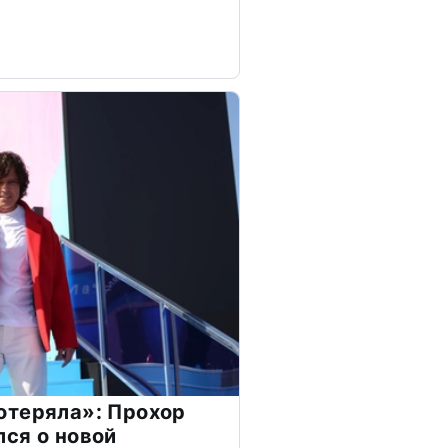
отеряла»: Прохор
ся о новой