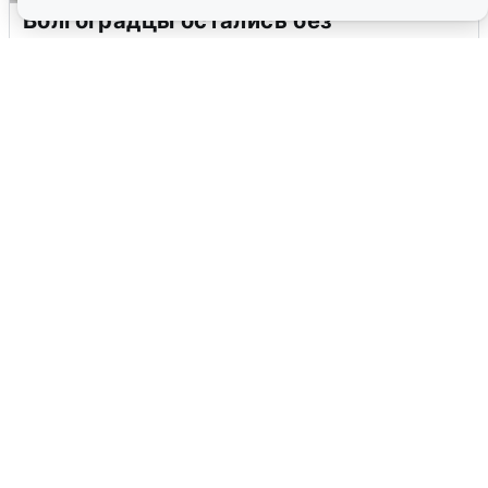
Волгоградцы остались без
мобильного интернета
6 августа
0
Сирены в Сочи: новая угроза БПЛА