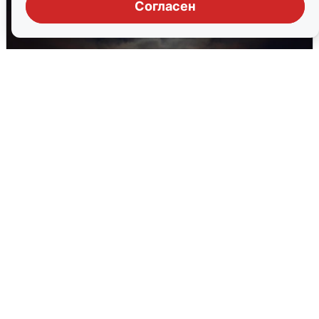
Согласен
В Воронеже прогремели взрывы
после сигнала тревоги
5 августа
0