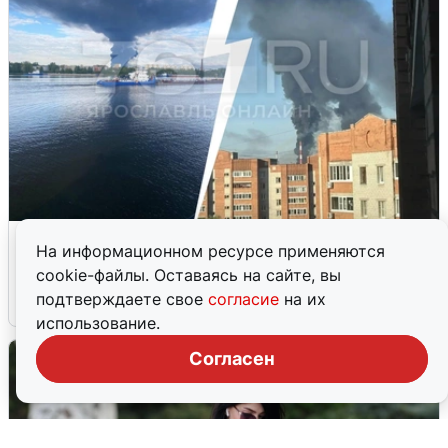
Ночная атака БПЛА на Ярославль:
На информационном ресурсе применяются
попадания и последствия
cookie-файлы. Оставаясь на сайте, вы
подтверждаете свое
согласие
на их
6 августа
0
использование.
Согласен