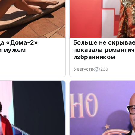
зда «Дома-2»
Больше не скрывае
м мужем
показала романти
избранником
6 августа
230