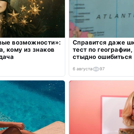
овые возможности»:
Справится даже шк
а, кому из знаков
тест по географии,
дача
стыдно ошибиться
6 августа
97