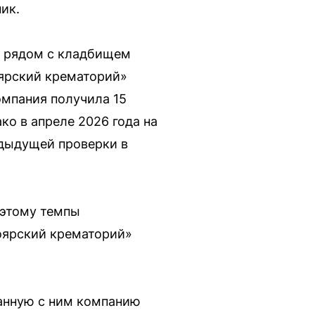
ик.
в рядом с кладбищем
оярский крематорий»
омпания получила 15
ко в апреле 2026 года на
едыдущей проверки в
оэтому темпы
ноярский крематорий»
занную с ним компанию