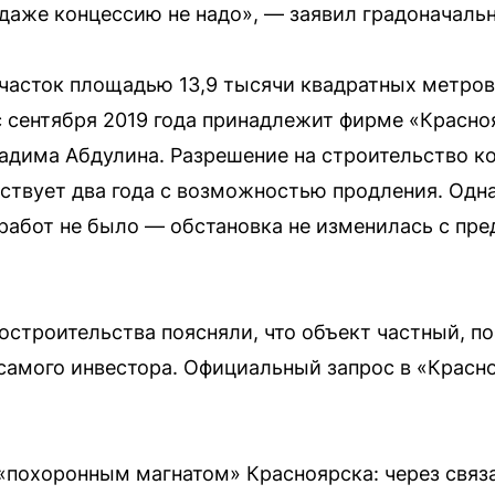
даже концессию не надо», — заявил градоначальн
участок площадью 13,9 тысячи квадратных метро
с сентября 2019 года принадлежит фирме «Красн
адима Абдулина. Разрешение на строительство к
йствует два года с возможностью продления. Одна
абот не было — обстановка не изменилась с пр
достроительства поясняли, что объект частный, п
 самого инвестора. Официальный запрос в «Крас
«похоронным магнатом» Красноярска: через свя