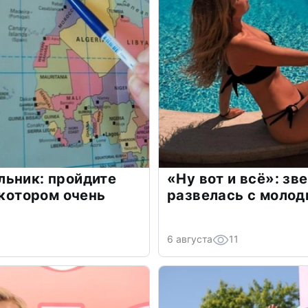
льник: пройдите
«Ну вот и всё»: з
 котором очень
развелась с моло
6 августа
11