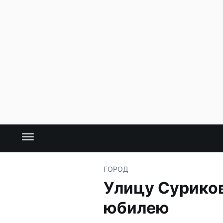
ГОРОД
Улицу Суриков
юбилею