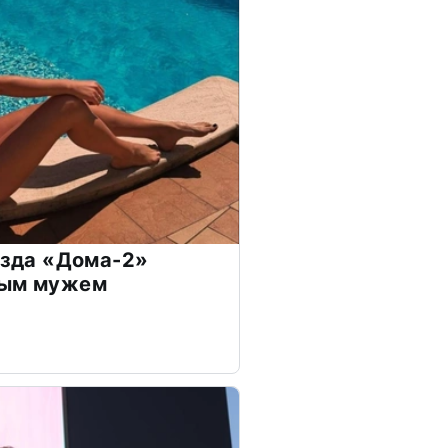
везда «Дома-2»
дым мужем