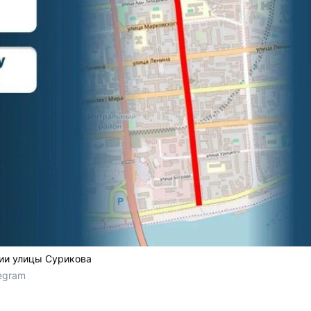
ии улицы Сурикова
egram 