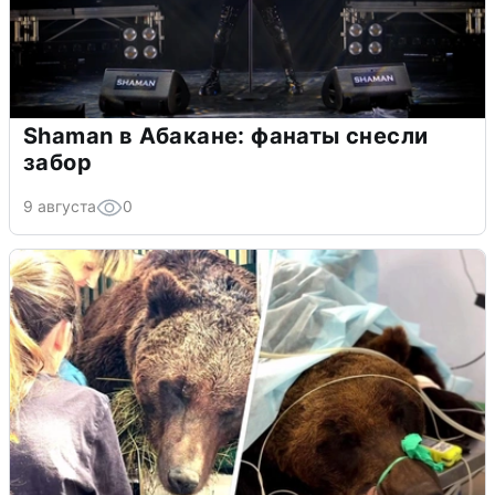
Shaman в Абакане: фанаты снесли
забор
9 августа
0