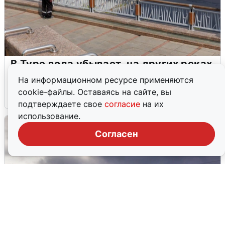
В Туре вода убывает, на других реках
области прибывает
На информационном ресурсе применяются
cookie-файлы. Оставаясь на сайте, вы
4 августа
0
подтверждаете свое
согласие
на их
использование.
Согласен