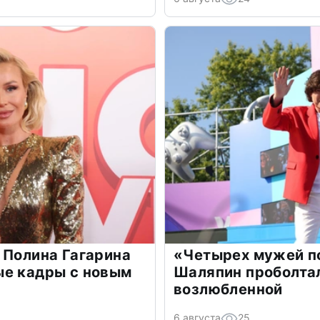
 Полина Гагарина
«Четырех мужей п
ые кадры с новым
Шаляпин проболтал
возлюбленной
6 августа
25