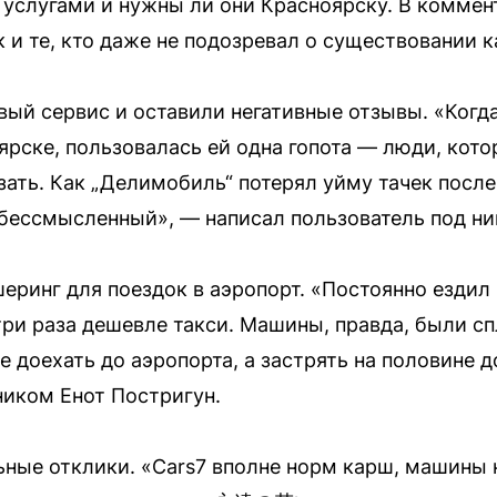
 услугами и нужны ли они Красноярску. В коммен
 и те, кто даже не подозревал о существовании к
ый сервис и оставили негативные отзывы. «Когда
рске, пользовалась ей одна гопота — люди, кото
зать. Как „Делимобиль“ потерял уйму тачек после
й бессмысленный», — написал пользователь под ни
еринг для поездок в аэропорт. «Постоянно ездил 
три раза дешевле такси. Машины, правда, были с
е доехать до аэропорта, а застрять на половине 
иком Енот Постригун.
ные отклики. «Cars7 вполне норм карш, машины 