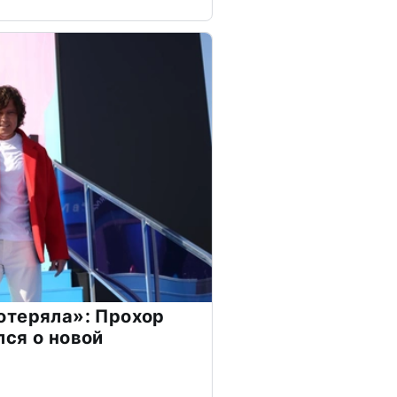
отеряла»: Прохор
ся о новой