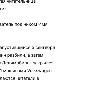
гая читательница
ти».
ователь под ником Имя
апустившийся 5 сентября
шин разбили, а затем
, «Делимобиль» закрылся
 11 машинами Volkswagen
лаются читатели в