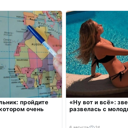
льник: пройдите
«Ну вот и всё»: з
 котором очень
развелась с моло
6 августа
24