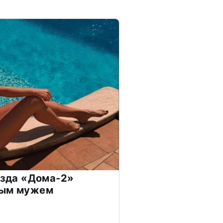
везда «Дома-2»
дым мужем