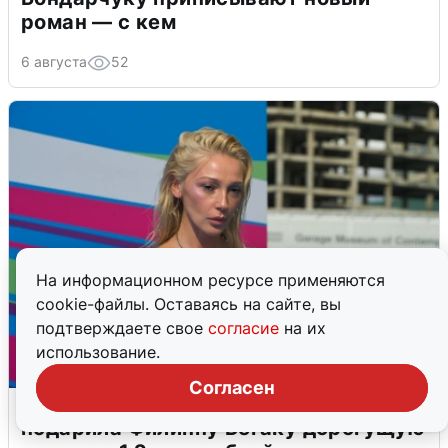
роман — с кем
6 августа
52
На информационном ресурсе применяются
cookie-файлы. Оставаясь на сайте, вы
подтверждаете свое
согласие
на их
использование.
Согласен
«Всё, потеряла я мужа»: Ивлеева
подарила Филиппу Бегаку дорогущую