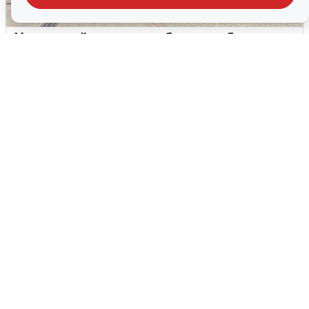
У соседей пожар и сбои: что было при
режиме БПЛА в Прикамье
5 августа
0