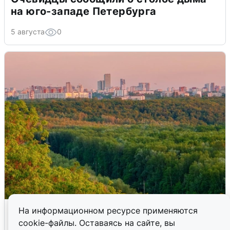
на юго-западе Петербурга
5 августа
0
Атака БПЛА на Уфу: горожане шутят
На информационном ресурсе применяются
cookie-файлы. Оставаясь на сайте, вы
5 августа
0