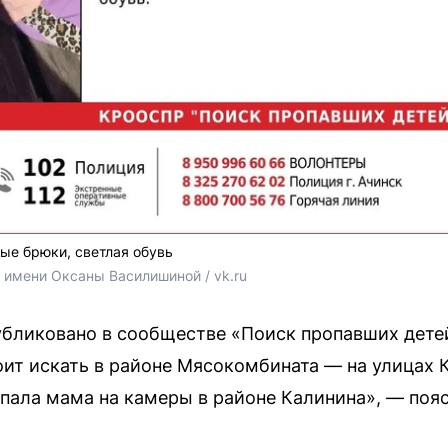
лые брюки, светлая обувь
 имени Оксаны Василишиной / vk.ru
бликовано в сообществе «Поиск пропавших детей
оит искать в районе Мясокомбината — на улицах 
опала мама на камеры в районе Калинина», — поя