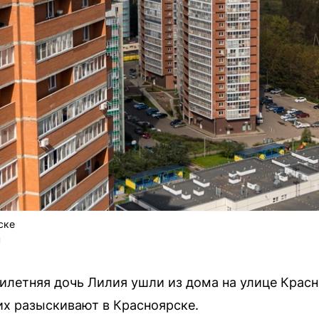
ске
U
тилетняя дочь Лилия ушли из дома на улице Красн
их разыскивают в Красноярске.