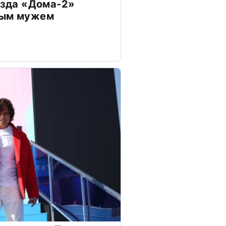
везда «Дома-2»
дым мужем