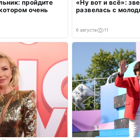
льник: пройдите
«Ну вот и всё»: з
 котором очень
развелась с моло
6 августа
11