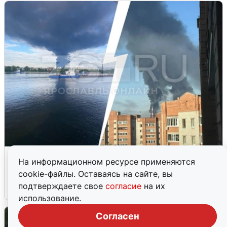
Ночная атака БПЛА на Ярославль:
На информационном ресурсе применяются
попадания и последствия
cookie-файлы. Оставаясь на сайте, вы
подтверждаете свое
согласие
на их
6 августа
0
использование.
Согласен