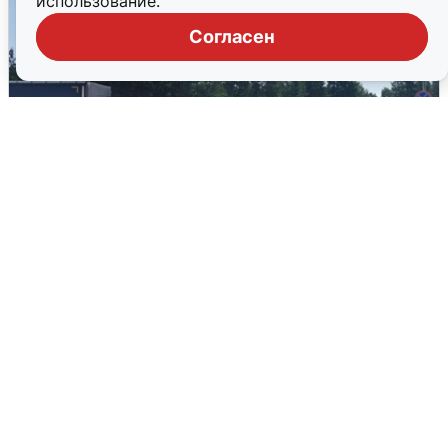
использование.
Согласен
Склад Wildberries в Екатеринбурге
эвакуировали из-за БПЛА
5 августа
0