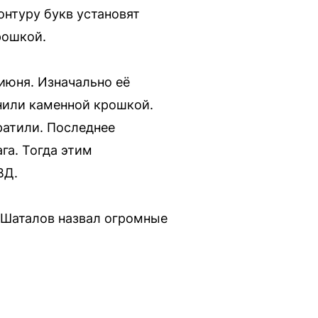
онтуру букв установят
рошкой.
 июня. Изначально её
нили каменной крошкой.
ратили. Последнее
га. Тогда этим
ВД.
 Шаталов назвал огромные