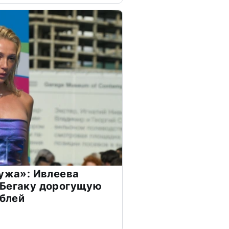
мужа»: Ивлеева
 Бегаку дорогущую
ублей