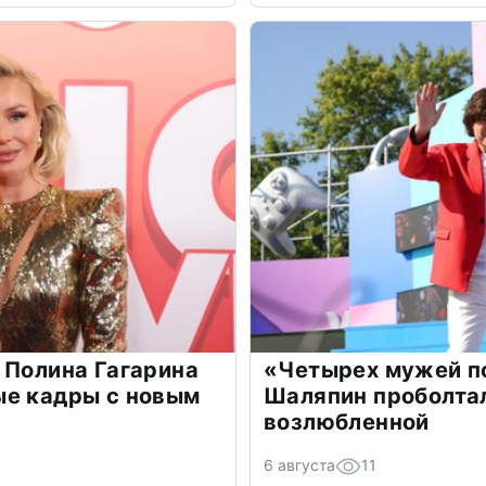
 Полина Гагарина
«Четырех мужей п
ые кадры с новым
Шаляпин проболтал
возлюбленной
6 августа
11