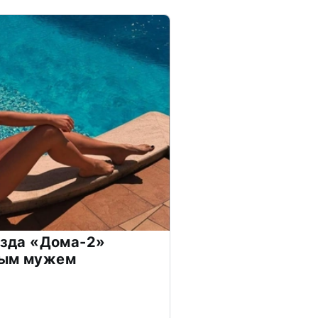
везда «Дома-2»
дым мужем