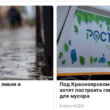
 ливни и
Под Красноярском 
хотят построить г
для мусора
6 августа
0