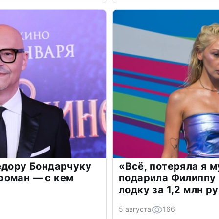
едору Бондарчуку
«Всё, потеряла я 
роман — с кем
подарила Филиппу
лодку за 1,2 млн р
5 августа
166