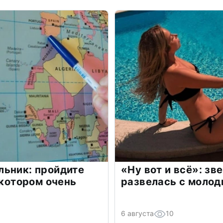
льник: пройдите
«Ну вот и всё»: з
 котором очень
развелась с моло
6 августа
10