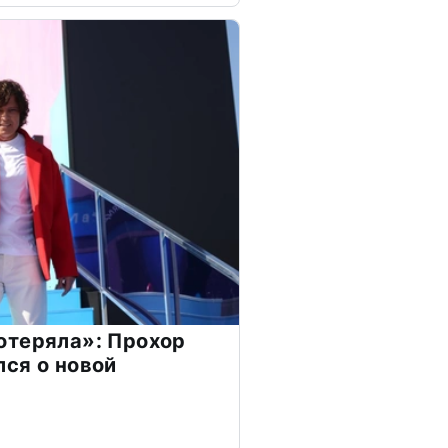
отеряла»: Прохор
ся о новой