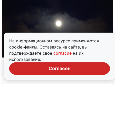
На информационном ресурсе применяются
cookie-файлы. Оставаясь на сайте, вы
подтверждаете свое
согласие
на их
использование.
Взрывы в Воронеже после сигнала
тревоги
Согласен
5 августа
0