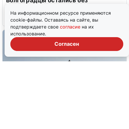
Волгоградцы остались без
мобильного интернета
На информационном ресурсе применяются
6 августа
0
cookie-файлы. Оставаясь на сайте, вы
подтверждаете свое
согласие
на их
использование.
Согласен
Сирены в Сочи: новая угроза БПЛА
6 августа
0