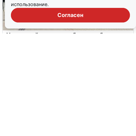
использование.
Согласен
У соседей пожар и сбои: что было при
режиме БПЛА в Прикамье
5 августа
0