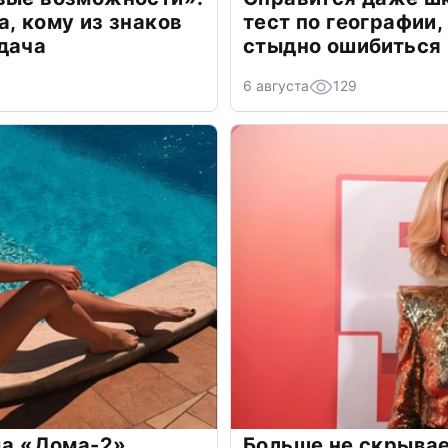
а, кому из знаков
тест по географии,
дача
стыдно ошибиться
6 августа
129
зда «Дома-2»
Больше не скрывае