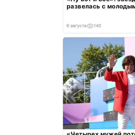
развелась с молоды
6 августа
140
«Четырех мужей пот