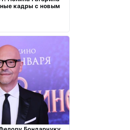
чные кадры с новым
 Федору Бондарчуку