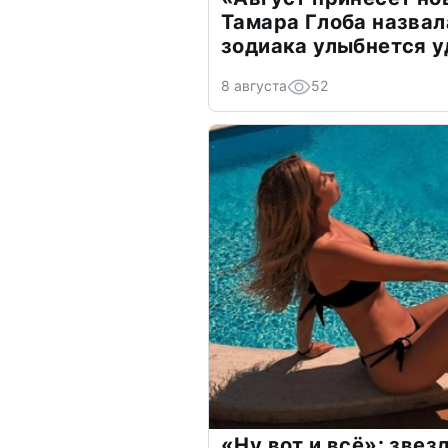
Тамара Глоба назвал
зодиака улыбнется у
8 августа
52
«Ну вот и всё»: зве