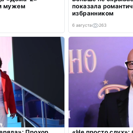
м мужем
показала романти
избранником
6 августа
263
еряла»: Прохор
«Не просто слух»: