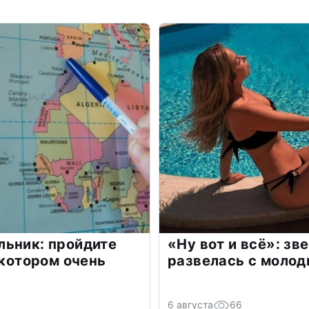
льник: пройдите
«Ну вот и всё»: з
 котором очень
развелась с моло
6 августа
66