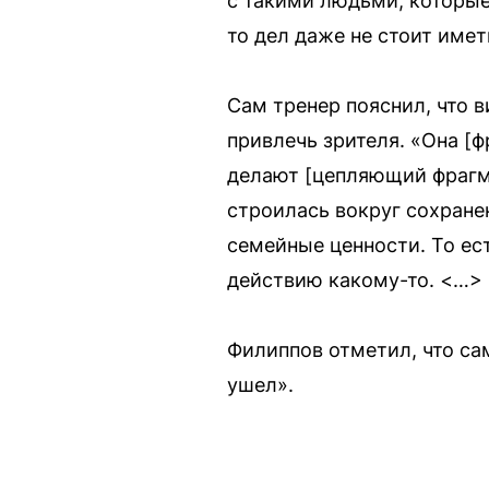
с такими людьми, которые
то дел даже не стоит имет
Сам тренер пояснил, что 
привлечь зрителя. «Она [фр
делают [цепляющий фрагме
строилась вокруг сохранен
семейные ценности. То ес
действию какому-то. <…> 
Филиппов отметил, что са
ушел».