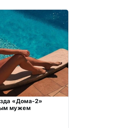
везда «Дома-2»
дым мужем