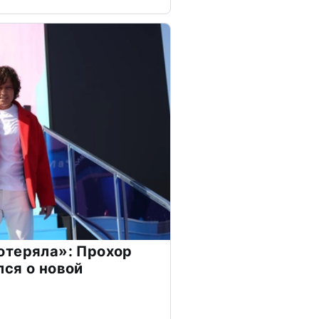
отеряла»: Прохор
ся о новой