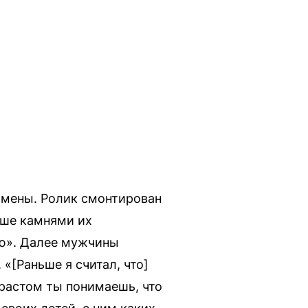
змены. Ролик смонтирован
ньше камнями их
аю». Далее мужчины
«[Раньше я считал, что]
озрастом ты понимаешь, что