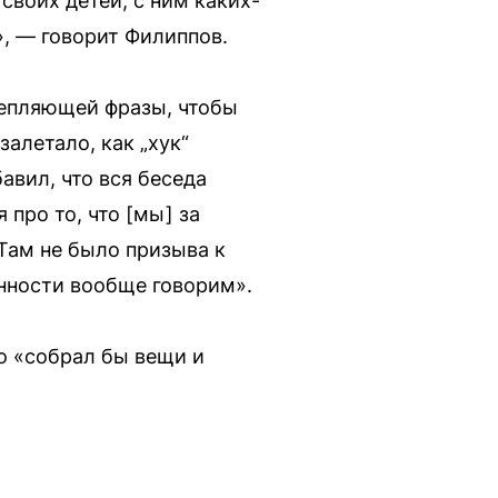
своих детей, с ним каких-
», — говорит Филиппов.
цепляющей фразы, чтобы
залетало, как „хук“
авил, что вся беседа
про то, что [мы] за
Там не было призыва к
енности вообще говорим».
о «собрал бы вещи и