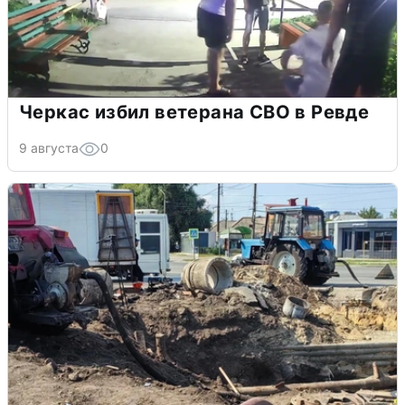
Черкас избил ветерана СВО в Ревде
9 августа
0