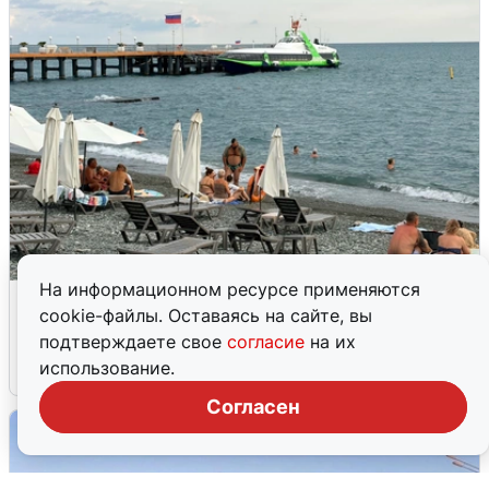
На информационном ресурсе применяются
Жители и туристы Сочи рассказали
cookie-файлы. Оставаясь на сайте, вы
об атаке БПЛА 5 августа
подтверждаете свое
согласие
на их
использование.
5 августа
0
Согласен