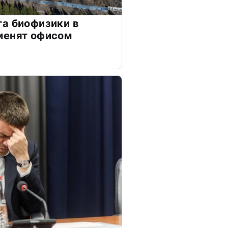
а биофизики в
менят офисом