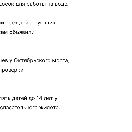
досок для работы на воде.
ии трёх действующих
икам объявили
шев у Октябрьского моста,
 проверки
ять детей до 14 лет у
 спасательного жилета.