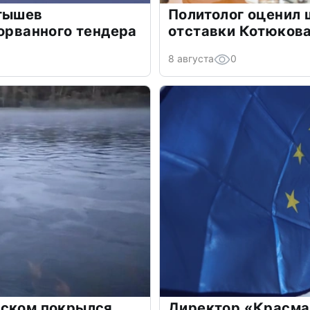
атышев
Политолог оценил
сорванного тендера
отставки Котюков
8 августа
0
рском покрылся
Директор «Красма