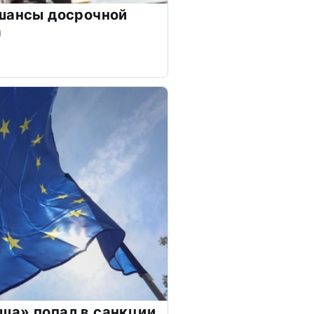
 шансы досрочной
а
ша» попал в санкции