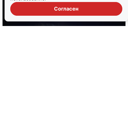
Согласен
Взрывы в Воронеже после сигнала
тревоги
5 августа
0