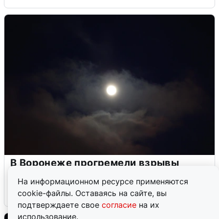
В Воронеже прогремели взрывы
после сигнала тревоги
На информационном ресурсе применяются
cookie-файлы. Оставаясь на сайте, вы
5 августа
0
подтверждаете свое
согласие
на их
использование.