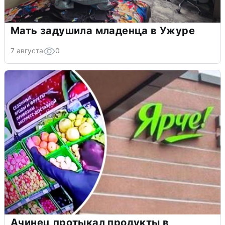
Мать задушила младенца в Ужуре
7 августа
0
Ачинец протыкал продукты в