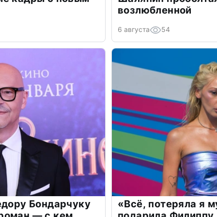
возлюбленной
6 августа
54
едору Бондарчуку
«Всё, потеряла я 
роман — с кем
подарила Филиппу