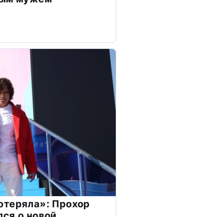
отеряла»: Прохор
ся о новой