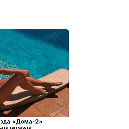
везда «Дома-2»
дым мужем