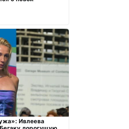
мужа»: Ивлеева
 Бегаку дорогущую