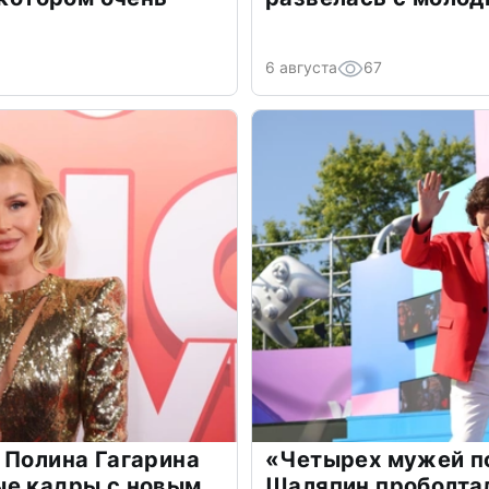
6 августа
67
 Полина Гагарина
«Четырех мужей п
ые кадры с новым
Шаляпин проболтал